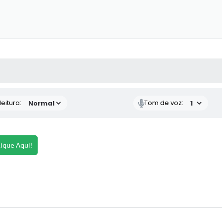
 MÍDIAS
RECEBA NOTÍCIAS
eitura:
Tom de voz:
lique Aqui!