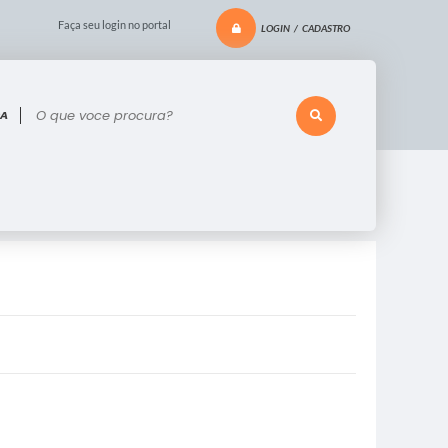
Faça seu login no portal
LOGIN / CADASTRO
 voce procura?