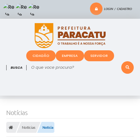
LOGIN / CADASTRO
CIDADÃO
EMPRESA
SERVIDOR
O que voce procura?
Notícias
Notícias
Notícia