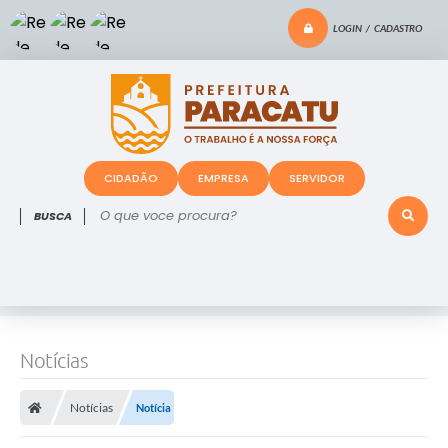
LOGIN / CADASTRO
CIDADÃO
EMPRESA
SERVIDOR
O que voce procura?
Notícias
Notícias
Notícia