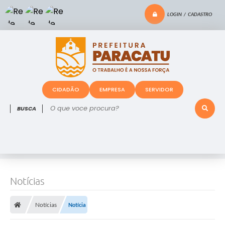
LOGIN / CADASTRO
CIDADÃO
EMPRESA
SERVIDOR
O que voce procura?
Notícias
Notícias
Notícia