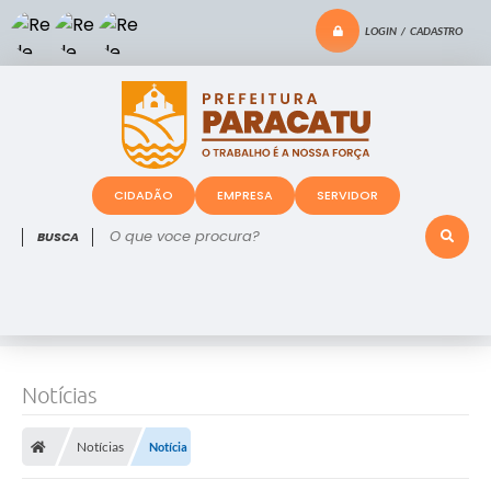
LOGIN / CADASTRO
CIDADÃO
EMPRESA
SERVIDOR
O que voce procura?
Notícias
Notícias
Notícia