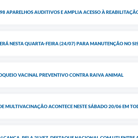
98 APARELHOS AUDITIVOS E AMPLIA ACESSO À REABILITAÇÃ
RÁ NESTA QUARTA-FEIRA (24/07) PARA MANUTENÇÃO NO SI
BLOQUEIO VACINAL PREVENTIVO CONTRA RAIVA ANIMAL
DE MULTIVACINAÇÃO ACONTECE NESTE SÁBADO 20/06 EM TO
LCANÇA, PELA 2ª VEZ, DESTAQUE NACIONAL COM UTI ENTRE 