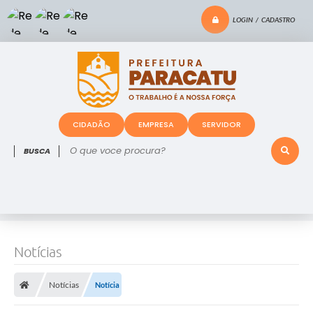
LOGIN / CADASTRO
CIDADÃO
EMPRESA
SERVIDOR
O que voce procura?
Notícias
Notícias
Notícia