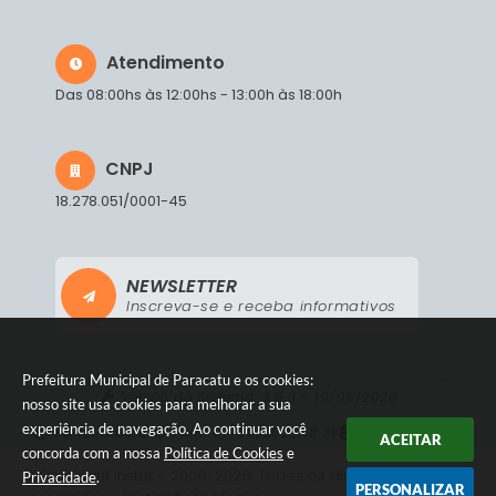
Atendimento
Das 08:00hs às 12:00hs - 13:00h às 18:00h
CNPJ
18.278.051/0001-45
NEWSLETTER
Inscreva-se e receba informativos
Prefeitura Municipal de Paracatu e os cookies:
Versão do Sistema:
3.5.3 - 19/06/2026
nosso site usa cookies para melhorar a sua
experiência de navegação. Ao continuar você
Portal atualizado em:
07/08/2026 18:39
Dados Abertos
ACEITAR
concorda com a nossa
Política de Cookies
e
© Copyright Instar - 2006-2026. Todos os direitos
Privacidade
.
PERSONALIZAR