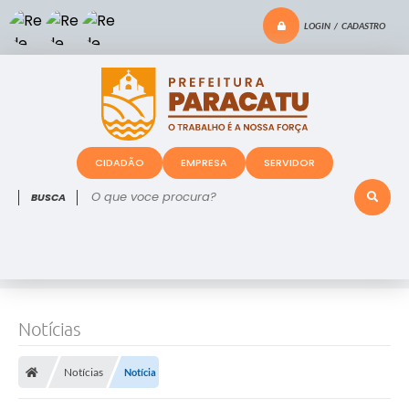
LOGIN / CADASTRO
CIDADÃO
EMPRESA
SERVIDOR
O que voce procura?
Notícias
Notícias
Notícia