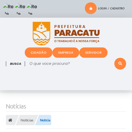
LOGIN / CADASTRO
CIDADÃO
EMPRESA
SERVIDOR
O que voce procura?
Notícias
Notícias
Notícia