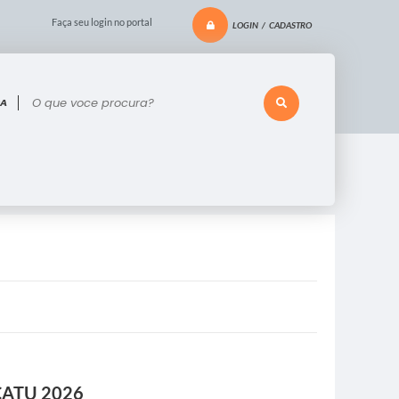
Faça seu login no portal
LOGIN / CADASTRO
 voce procura?
CATU 2026