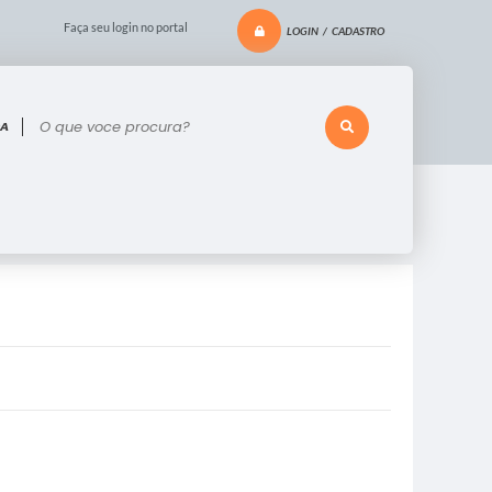
Faça seu login no portal
LOGIN / CADASTRO
 voce procura?