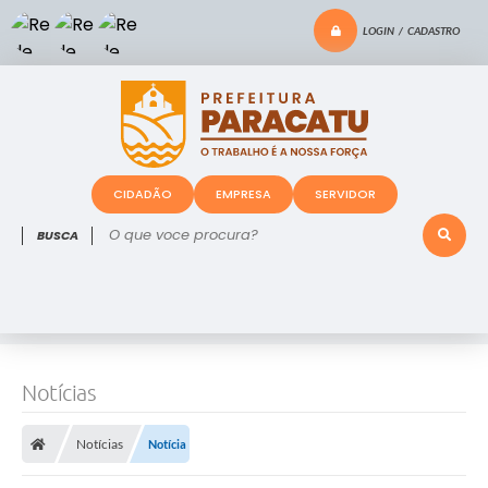
LOGIN / CADASTRO
CIDADÃO
EMPRESA
SERVIDOR
O que voce procura?
Notícias
Notícias
Notícia