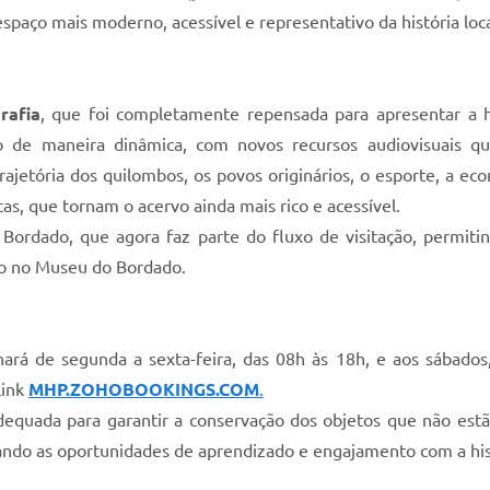
aço mais moderno, acessível e representativo da história loca
rafia
, que foi completamente repensada para apresentar a h
vo de maneira dinâmica, com novos recursos audiovisuais q
ajetória dos quilombos, os povos originários, o esporte, a ec
as, que tornam o acervo ainda mais rico e acessível.
ordado, que agora faz parte do fluxo de visitação, permiti
ino no Museu do Bordado.
ará de segunda a sexta-feira, das 08h às 18h, e aos sábados,
link
MHP.ZOHOBOOKINGS.COM
.
equada para garantir a conservação dos objetos que não es
iando as oportunidades de aprendizado e engajamento com a hist