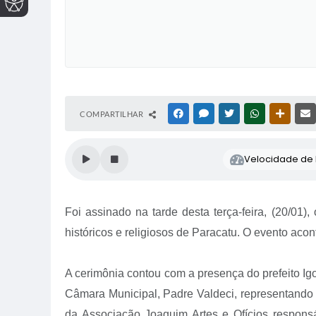
COMPARTILHAR
FACEBOOK
MESSENGER
TWITTER
WHATSAPP
OUTRAS
Velocidade de l
Foi assinado na tarde desta terça-feira, (20/01
históricos e religiosos de Paracatu. O evento acon
A cerimônia contou com a presença do prefeito Ig
Câmara Municipal, Padre Valdeci, representando 
da Associação
Joaquim Artes e Ofícios
responsá