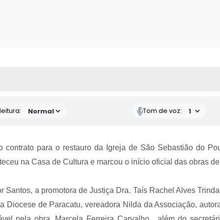
 MÍDIAS
RECEBA NOTÍCIAS
eitura:
Tom de voz:
), o contrato para o restauro da Igreja de São Sebastião do P
teceu na Casa de Cultura e marcou o início oficial das obras de
or Santos, a promotora de Justiça Dra. Taís Rachel Alves Trin
a Diocese de Paracatu, vereadora Nilda da Associação, autora
vel pela obra, Marcela Ferreira Carvalho, além do secretári