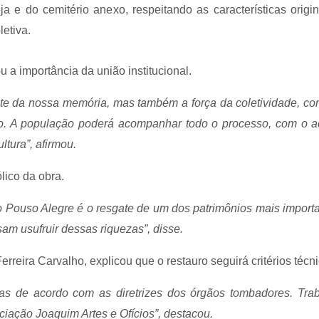
eja e do cemitério anexo, respeitando as características ori
letiva.
 a importância da união institucional.
te da nossa memória, mas também a força da coletividade, com
io. A população poderá acompanhar todo o processo, com o 
tura”, afirmou.
lico da obra.
o Pouso Alegre é o resgate de um dos patrimônios mais importa
m usufruir dessas riquezas”, disse.
eira Carvalho, explicou que o restauro seguirá critérios técni
ras de acordo com as diretrizes dos órgãos tombadores. Tra
ciação Joaquim Artes e Ofícios”, destacou.