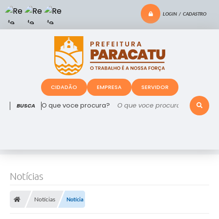
LOGIN / CADASTRO
CIDADÃO
EMPRESA
SERVIDOR
O que voce procura?
Notícias
Notícias
Notícia