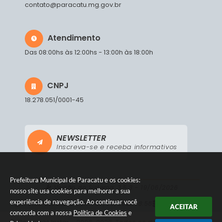
contato@paracatu.mg.gov.br
Atendimento
Das 08:00hs às 12:00hs - 13:00h às 18:00h
CNPJ
18.278.051/0001-45
NEWSLETTER
Inscreva-se e receba informativos
Prefeitura Municipal de Paracatu e os cookies:
Versão do Sistema:
3.5.3 - 19/06/2026
nosso site usa cookies para melhorar a sua
experiência de navegação. Ao continuar você
Portal atualizado em:
06/08/2026 18:58
Dados Abertos
ACEITAR
concorda com a nossa
Política de Cookies
e