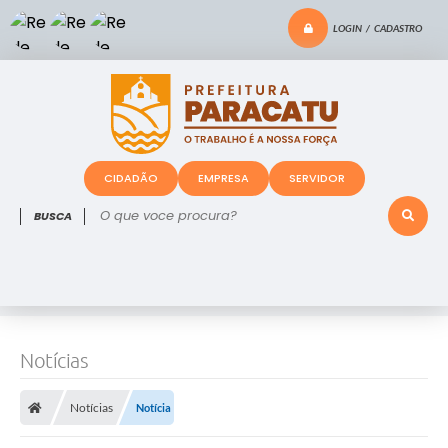
LOGIN / CADASTRO
CIDADÃO
EMPRESA
SERVIDOR
O que voce procura?
Notícias
Notícias
Notícia