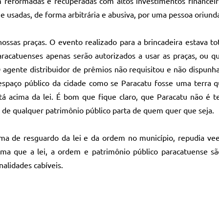
 reformadas e recuperadas com altos investimentos financeiro
 e usadas, de forma arbitrária e abusiva, por uma pessoa oriund
nossas praças. O evento realizado para a brincadeira estava to
acatuenses apenas serão autorizados a usar as praças, ou qu
O agente distribuidor de prêmios não requisitou e não dispunh
o espaço público da cidade como se Paracatu fosse uma terra 
 acima da lei. É bom que fique claro, que Paracatu não é te
o de qualquer patrimônio público parta de quem quer que seja.
ima de resguardo da lei e da ordem no município, repudia v
irma que a lei, a ordem e patrimônio público paracatuense sã
nalidades cabíveis.