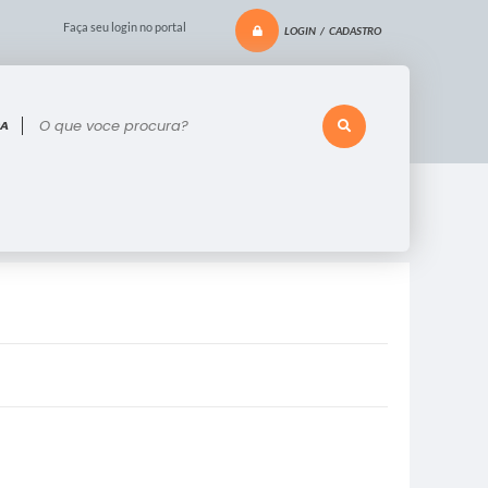
Faça seu login no portal
LOGIN / CADASTRO
 voce procura?