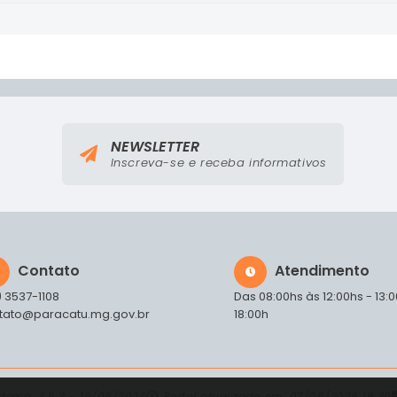
NEWSLETTER
Inscreva-se e receba informativos
Contato
Atendimento
) 3537-1108
Das 08:00hs às 12:00hs - 13:
tato@paracatu.mg.gov.br
18:00h
istema:
3.5.3 - 19/06/2026
Portal atualizado em:
07/08/2026 18:39