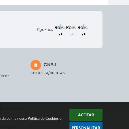
Siga-nos
CNPJ
18.278.051/0001-45
00h às
Dados Abertos
ACEITAR
corda com a nossa
Política de Cookies
e
nologia
PERSONALIZAR