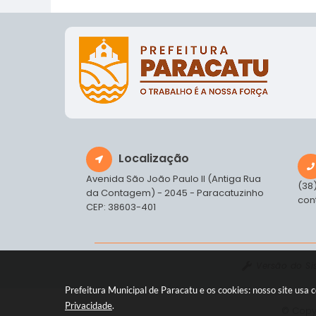
Localização
Avenida São João Paulo II (Antiga Rua
(38
da Contagem) - 2045 - Paracatuzinho
con
CEP: 38603-401
Versão do S
Prefeitura Municipal de Paracatu e os cookies: nosso site us
Privacidade
.
© Copyr