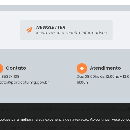
NEWSLETTER
Inscreva-se e receba informativos
Contato
Atendimento
) 3537-1108
Das 08:00hs às 12:00hs - 13:
tato@paracatu.mg.gov.br
18:00h
istema:
3.5.3 - 19/06/2026
Portal atualizado em:
07/08/2026 13:26
a cookies para melhorar a sua experiência de navegação. Ao continuar você con
ight Instar - 2006-2026. Todos os direitos reservados -
Instar Tec