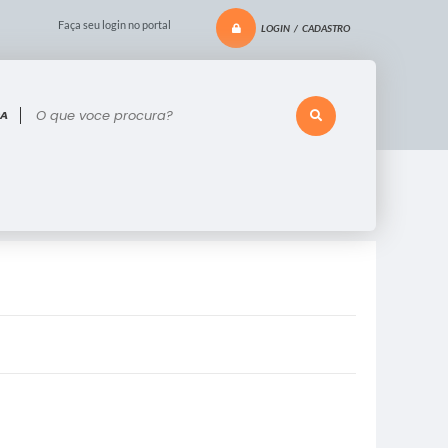
Faça seu login no portal
LOGIN / CADASTRO
 voce procura?