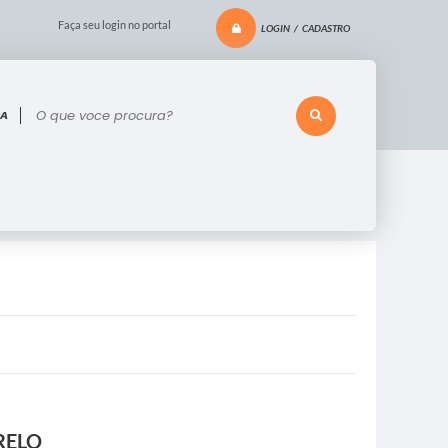
Faça seu login no portal
LOGIN / CADASTRO
 voce procura?
RELO