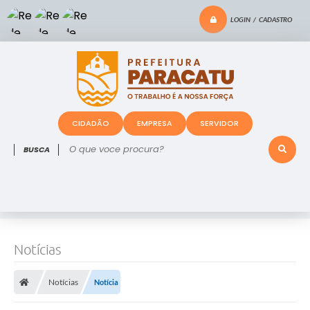
LOGIN / CADASTRO
CIDADÃO
EMPRESA
SERVIDOR
O que voce procura?
Notícias
Notícias
Notícia