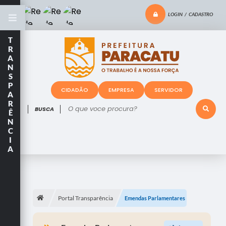
LOGIN / CADASTRO
T
R
A
N
S
P
CIDADÃO
EMPRESA
SERVIDOR
A
R
O que voce procura?
Ê
N
C
I
A
Portal Transparência
Emendas Parlamentares