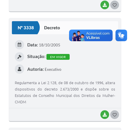
BAIXAR
G
O
S
Nº 3338
Decreto
T
E
Data:
18/10/2005
I
Situação:
EM VIGOR
Autoria:
Executivo
Regulamenta a Lei 2.128, de 08 de outubro de 1996, altera
dispositivos do decreto 2.673/2000 e dispõe sobre os
Estatutos de Conselho Municipal dos Direitos da Mulher-
CMDM
BAIXAR
G
O