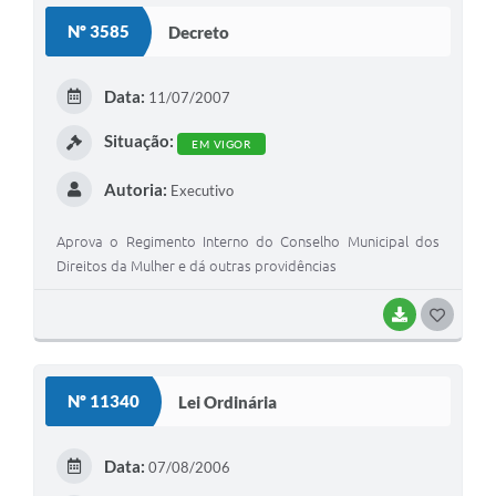
S
Nº 3585
Decreto
T
E
Data:
11/07/2007
I
Situação:
EM VIGOR
Autoria:
Executivo
Aprova o Regimento Interno do Conselho Municipal dos
Direitos da Mulher e dá outras providências
BAIXAR
G
O
S
Nº 11340
Lei Ordinária
T
E
Data:
07/08/2006
I