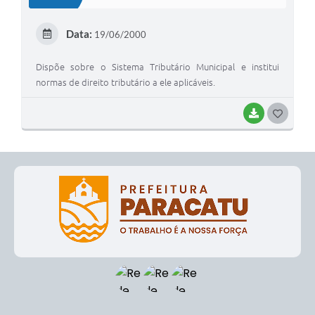
T
E
Data:
19/06/2000
I
Dispõe sobre o Sistema Tributário Municipal e institui
normas de direito tributário a ele aplicáveis.
BAIXAR
G
O
S
T
E
I