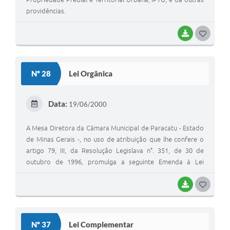
providências.
BAIXAR
G
O
S
Nº 28
Lei Orgânica
T
E
Data:
19/06/2000
I
A Mesa Diretora da Câmara Municipal de Paracatu - Estado
de Minas Gerais -, no uso de atribuição que lhe confere o
artigo 79, III, da Resolução Legislava n°. 351, de 30 de
outubro de 1996, promulga a seguinte Emenda à Lei
Orgânica Municipal.
BAIXAR
G
O
S
Nº 37
Lei Complementar