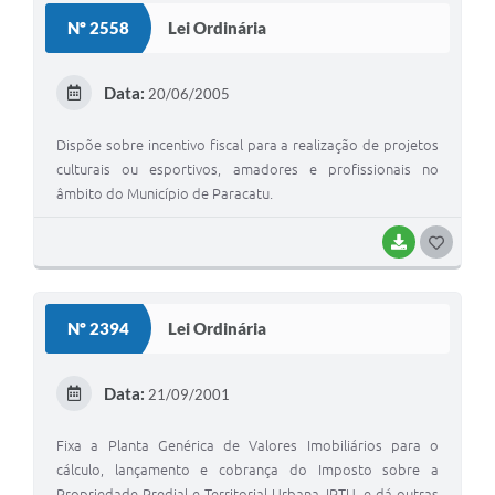
S
Nº 2558
Lei Ordinária
T
E
Data:
20/06/2005
I
Dispõe sobre incentivo fiscal para a realização de projetos
culturais ou esportivos, amadores e profissionais no
âmbito do Município de Paracatu.
BAIXAR
G
O
S
Nº 2394
Lei Ordinária
T
E
Data:
21/09/2001
I
Fixa a Planta Genérica de Valores Imobiliários para o
cálculo, lançamento e cobrança do Imposto sobre a
Propriedade Predial e Territorial Urbana, IPTU, e dá outras