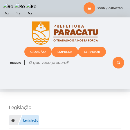
LOGIN / CADASTRO
CIDADÃO
EMPRESA
SERVIDOR
O que voce procura?
Legislação
Legislação