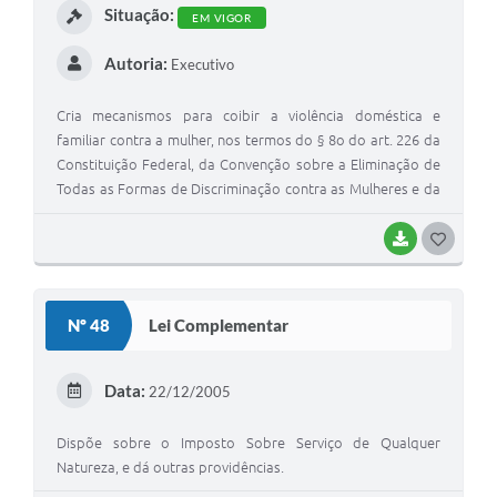
Situação:
EM VIGOR
Autoria:
Executivo
Cria mecanismos para coibir a violência doméstica e
familiar contra a mulher, nos termos do § 8o do art. 226 da
Constituição Federal, da Convenção sobre a Eliminação de
Todas as Formas de Discriminação contra as Mulheres e da
Convenção Interamericana para Prevenir, Punir e Erradicar a
Violência contra a Mulher; dispõe sobre a criação dos
BAIXAR
G
Juizados de Violência Doméstica e Familiar contra a Mulher;
O
altera o Código de Processo Penal, o Código Penal e a Lei
S
de Execução Penal; e dá outras providências.
Nº 48
Lei Complementar
T
E
Data:
22/12/2005
I
Dispõe sobre o Imposto Sobre Serviço de Qualquer
Natureza, e dá outras providências.