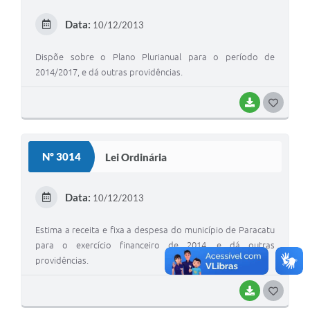
Data:
10/12/2013
Dispõe sobre o Plano Plurianual para o período de
2014/2017, e dá outras providências.
BAIXAR
G
O
S
Nº 3014
Lei Ordinária
T
E
Data:
10/12/2013
I
Estima a receita e fixa a despesa do município de Paracatu
para o exercício financeiro de 2014, e dá outras
providências.
BAIXAR
G