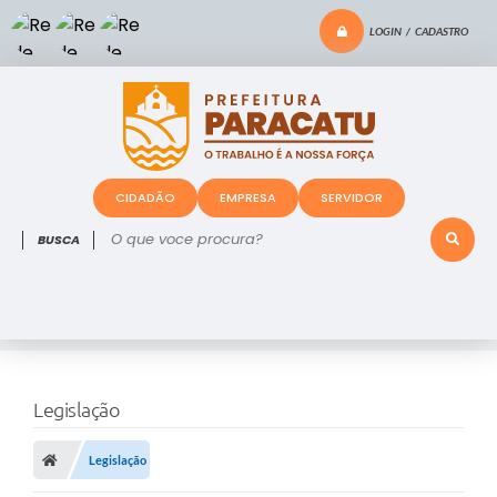
LOGIN / CADASTRO
CIDADÃO
EMPRESA
SERVIDOR
O que voce procura?
Legislação
Legislação