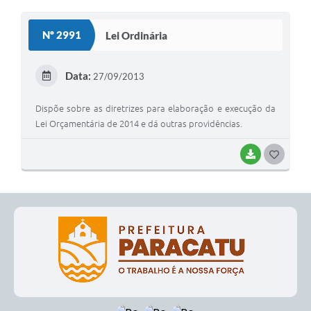
O
S
Nº 2991
Lei Ordinária
T
E
Data:
27/09/2013
I
Dispõe sobre as diretrizes para elaboração e execução da
Lei Orçamentária de 2014 e dá outras providências.
BAIXAR
G
O
S
T
E
I