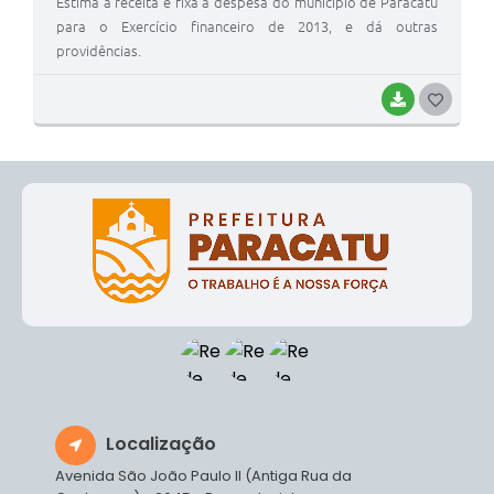
Estima a receita e fixa a despesa do município de Paracatu
para o Exercício financeiro de 2013, e dá outras
providências.
BAIXAR
G
O
S
T
E
I
Localização
Avenida São João Paulo II (Antiga Rua da