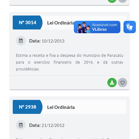
O
S
Nº 3014
Lei Ordinária
T
E
Data:
10/12/2013
I
Estima a receita e fixa a despesa do município de Paracatu
para o exercício financeiro de 2014, e dá outras
providências.
BAIXAR
G
O
S
Nº 2938
Lei Ordinária
T
E
Data:
21/12/2012
I