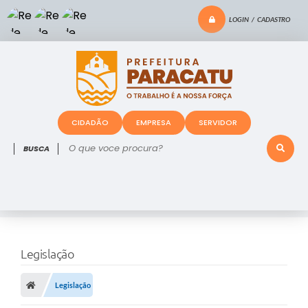
LOGIN / CADASTRO
CIDADÃO
EMPRESA
SERVIDOR
O que voce procura?
Legislação
Legislação