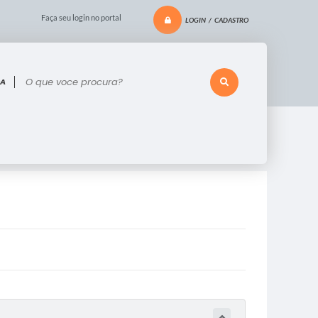
Faça seu login no portal
LOGIN / CADASTRO
 voce procura?