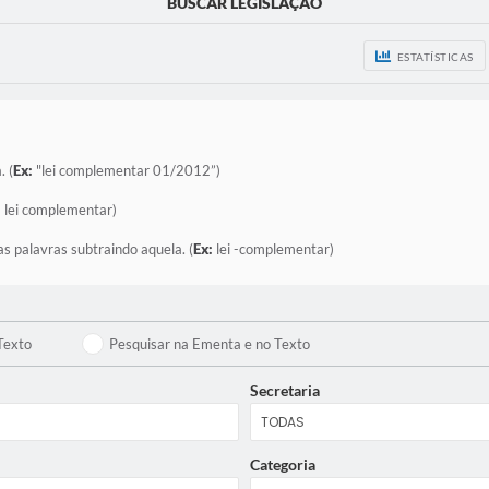
BUSCAR LEGISLAÇÃO
ESTATÍSTICAS
. (
Ex:
"lei complementar 01/2012”)
:
lei complementar)
as palavras subtraindo aquela. (
Ex:
lei -complementar)
Texto
Pesquisar na Ementa e no Texto
Secretaria
Categoria