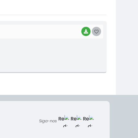
BAIXAR
G
O
S
T
E
I
Siga-nos