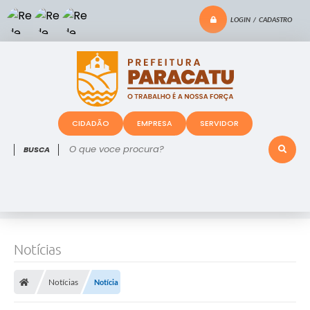
LOGIN / CADASTRO
CIDADÃO
EMPRESA
SERVIDOR
O que voce procura?
Notícias
Notícias
Notícia