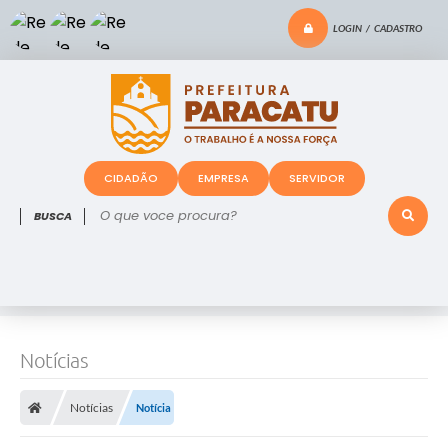
LOGIN / CADASTRO
CIDADÃO
EMPRESA
SERVIDOR
O que voce procura?
Notícias
Notícias
Notícia