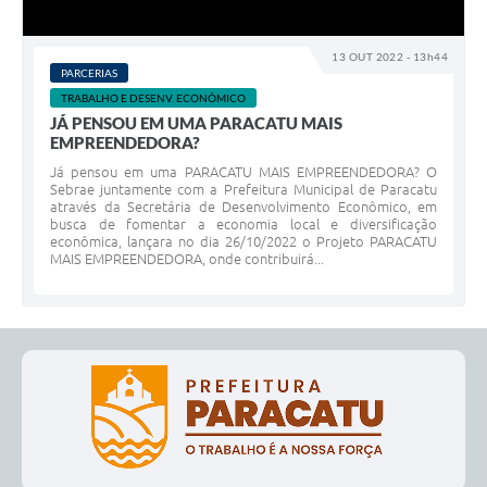
13 OUT 2022 - 13h44
PARCERIAS
TRABALHO E DESENV. ECONÔMICO
JÁ PENSOU EM UMA PARACATU MAIS
EMPREENDEDORA?
Já pensou em uma PARACATU MAIS EMPREENDEDORA? O
Sebrae juntamente com a Prefeitura Municipal de Paracatu
através da Secretária de Desenvolvimento Econômico, em
busca de fomentar a economia local e diversificação
econômica, lançara no dia 26/10/2022 o Projeto PARACATU
MAIS EMPREENDEDORA, onde contribuirá...