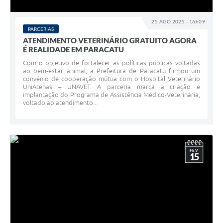
25 AGO 2025 - 16h09
PARCERIAS
ATENDIMENTO VETERINÁRIO GRATUITO AGORA
É REALIDADE EM PARACATU
Com o objetivo de fortalecer as políticas públicas voltadas
ao bem-estar animal, a Prefeitura de Paracatu firmou um
convênio de cooperação mútua com o Hospital Veterinário
UniAtenas – UNAVET. A parceria marca a criação e
implantação do Programa de Assistência Médico-Veterinária,
voltado ao atendimento...
FEV
15