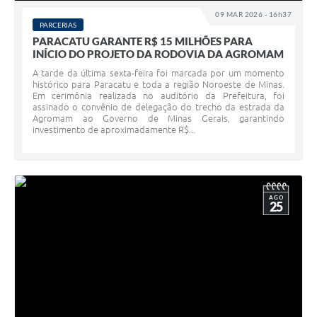
09 MAR 2026 - 16h37
PARCERIAS
PARACATU GARANTE R$ 15 MILHÕES PARA
INÍCIO DO PROJETO DA RODOVIA DA AGROMAM
A tarde da última sexta-feira foi marcada por um momento
histórico para Paracatu e toda a região Noroeste de Minas.
Em cerimônia realizada no auditório da Prefeitura, foi
assinado o convênio de delegação do trecho da estrada da
Agromam ao Governo de Minas Gerais, garantindo
investimento de aproximadamente R$...
AGO
25