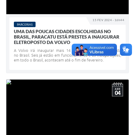
15 FEV 2024 - 16h44
PARCERIAS
UMA DAS POUCAS CIDADES ESCOLHIDAS NO
BRASIL, PARACATU ESTÁ PRESTES A INAUGURAR
ELETROPOSTO DA VOLVO
A Volvo irá inaugurar mais 14 pontos de recarga rápida
no Brasil. Seis já estão em funcionamento e as inaugurações,
em todo o Brasil, acontecem até o fim de fevereiro.
ABR
04