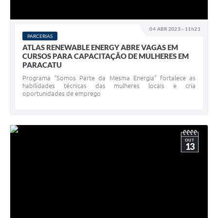
04 ABR 2023 - 11h21
PARCERIAS
ATLAS RENEWABLE ENERGY ABRE VAGAS EM
CURSOS PARA CAPACITAÇÃO DE MULHERES EM
PARACATU
Programa “Somos Parte da Mesma Energia” fortalece as
habilidades técnicas das mulheres locais e cria
oportunidades de emprego
OUT
13