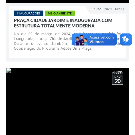
04 MAR 2024 - 16h15
INAUGURAÇÕES
MEIO AMBIENTE
PRAÇA CIDADE JARDIM É INAUGURADA COM
ESTRUTURA TOTALMENTE MODERNA
No dia 02 de março, de 2024, às 9 horas da manhã, foi
inaugurada, a praça Cidade Jardim, no bairro Cidade Jardim.
Durante o evento, também, foi assinado o Termo de
Cooperação do Programa Adote Uma Praça.
NOV
20