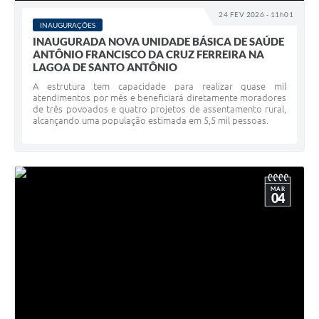
24 FEV 2026 - 11h01
INAUGURAÇÕES
INAUGURADA NOVA UNIDADE BÁSICA DE SAÚDE
ANTÔNIO FRANCISCO DA CRUZ FERREIRA NA
LAGOA DE SANTO ANTÔNIO
A estrutura tem capacidade para realizar quase mil
atendimentos por mês e beneficiará diretamente moradores
de três povoados e quatro projetos de assentamento rural,
alcançando uma população estimada em 5,5 mil pessoas.
MAR
04