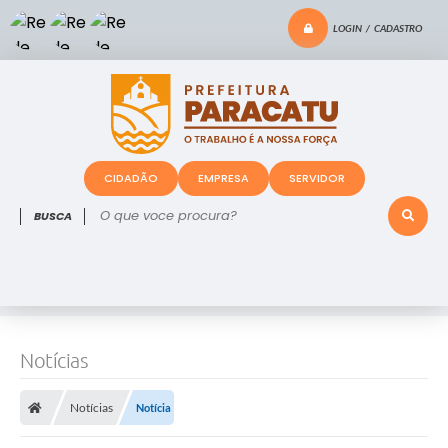
LOGIN / CADASTRO
CIDADÃO
EMPRESA
SERVIDOR
O que voce procura?
Notícias
Notícias
Notícia