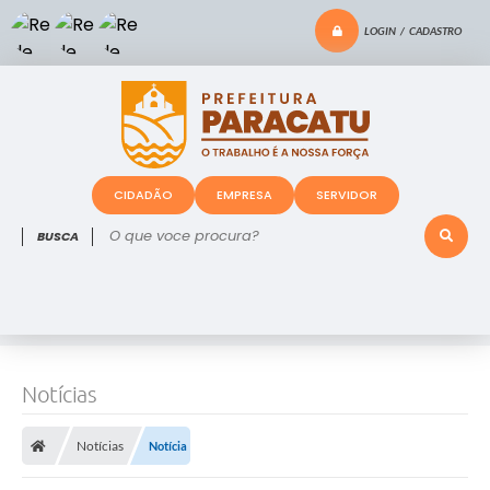
LOGIN / CADASTRO
CIDADÃO
EMPRESA
SERVIDOR
O que voce procura?
Notícias
Notícias
Notícia