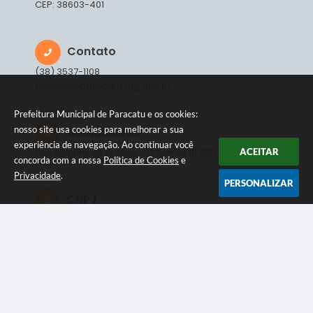
CEP: 38603-401
Contato
(38) 3537-1108
contato@paracatu.mg.gov.br
Prefeitura Municipal de Paracatu e os cookies:
nosso site usa cookies para melhorar a sua
Atendimento
experiência de navegação. Ao continuar você
ACEITAR
Das 08:00hs às 12:00hs - 13:00h às 18:00h
concorda com a nossa
Política de Cookies
e
Privacidade
.
PERSONALIZAR
CNPJ
18.278.051/0001-45
NEWSLETTER
Inscreva-se e receba informativos