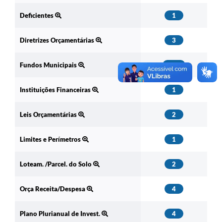
Deficientes
1
Diretrizes Orçamentárias
3
Fundos Municipais
10
Instituições Financeiras
1
Leis Orçamentárias
2
Limites e Perímetros
1
Loteam. /Parcel. do Solo
2
Orça Receita/Despesa
4
Plano Plurianual de Invest.
4