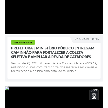
29 JUL 2026 - 15h37
MEIO AMBIENTE
PREFEITURA E MINISTÉRIO PÚBLICO ENTREGAM
CAMINHÃO PARA FORTALECER A COLETA
SELETIVA E AMPLIAR A RENDA DE CATADORES
Veículo de R$ 622 mil beneficiará a Coopercicla e a ASCRAP,
reduzindo custos com transporte dos materiais recicláveis e
fortalecendo a política ambiental do município.
JUL
28