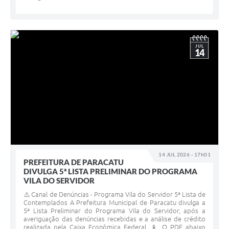
JUL
14
14 JUL 2026 - 17h01
PREFEITURA DE PARACATU
DIVULGA 5ª LISTA PRELIMINAR DO PROGRAMA
VILA DO SERVIDOR
⚠️ Canal de Denúncias - Programa Vila do Servidor 5ª Lista de
Contemplados A Prefeitura Municipal de Paracatu divulga a
5ª Lista Preliminar do Programa Vila do Servidor, após a
averiguação das denúncias recebidas e a análise de crédito
realizada pela Caixa Econômica Federal. 📱 O PDF abaixo