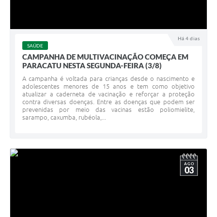
Há 4 dias
SAÚDE
CAMPANHA DE MULTIVACINAÇÃO COMEÇA EM
PARACATU NESTA SEGUNDA-FEIRA (3/8)
A campanha é voltada para crianças desde o nascimento e
adolescentes menores de 15 anos e tem como objetivo
atualizar a caderneta de vacinação e reforçar a proteção
contra diversas doenças. Entre as doenças que podem ser
prevenidas por meio das vacinas estão poliomielite,
sarampo, caxumba, rubéola,...
AGO
03