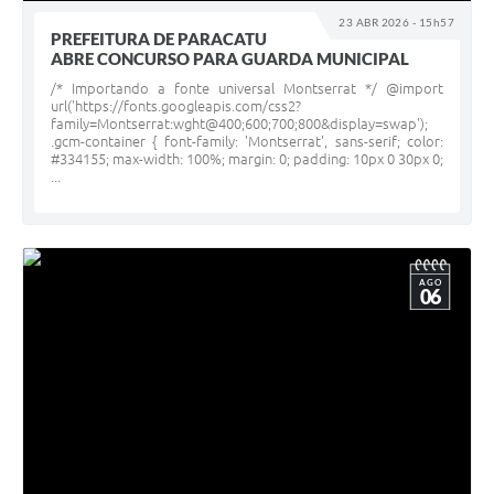
23 ABR 2026 - 15h57
PREFEITURA DE PARACATU
ABRE CONCURSO PARA GUARDA MUNICIPAL
/* Importando a fonte universal Montserrat */ @import
url('https://fonts.googleapis.com/css2?
family=Montserrat:wght@400;600;700;800&display=swap');
.gcm-container { font-family: 'Montserrat', sans-serif; color:
#334155; max-width: 100%; margin: 0; padding: 10px 0 30px 0;
...
AGO
06