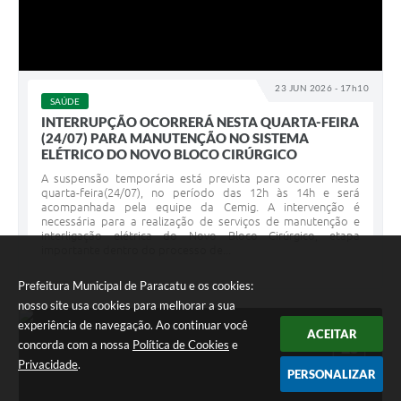
23 JUN 2026 - 17h10
SAÚDE
INTERRUPÇÃO OCORRERÁ NESTA QUARTA-FEIRA
(24/07) PARA MANUTENÇÃO NO SISTEMA
ELÉTRICO DO NOVO BLOCO CIRÚRGICO
A suspensão temporária está prevista para ocorrer nesta
quarta-feira(24/07), no período das 12h às 14h e será
acompanhada pela equipe da Cemig. A intervenção é
necessária para a realização de serviços de manutenção e
interligação elétrica do Novo Bloco Cirúrgico, etapa
importante dentro do processo de...
Prefeitura Municipal de Paracatu e os cookies:
nosso site usa cookies para melhorar a sua
experiência de navegação. Ao continuar você
ACEITAR
JUN
concorda com a nossa
Política de Cookies
e
23
Privacidade
.
PERSONALIZAR