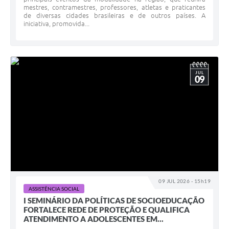
mestres, contramestres, professores, atletas e praticantes
de diversas cidades brasileiras e de outros países. A
iniciativa, promovida...
JUL
09
09 JUL 2026 - 15h19
ASSISTÊNCIA SOCIAL
I SEMINÁRIO DA POLÍTICAS DE SOCIOEDUCAÇÃO
FORTALECE REDE DE PROTEÇÃO E QUALIFICA
ATENDIMENTO A ADOLESCENTES EM...