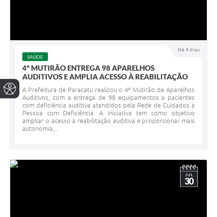
Há 4 dias
SAÚDE
4º MUTIRÃO ENTREGA 98 APARELHOS
AUDITIVOS E AMPLIA ACESSO À REABILITAÇÃO
A Prefeitura de Paracatu realizou o 4º Mutirão de Aparelhos
Auditivos, com a entrega de 98 equipamentos a pacientes
com deficiência auditiva atendidos pela Rede de Cuidados à
Pessoa com Deficiência. A iniciativa tem como objetivo
ampliar o acesso à reabilitação auditiva e proporcionar mais
autonomia,...
JUL
30