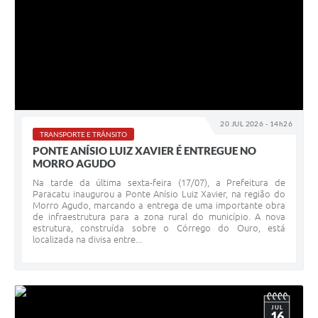
20 JUL 2026 - 14h26
TRANSPORTE E TRÂNSITO
PONTE ANÍSIO LUIZ XAVIER É ENTREGUE NO
MORRO AGUDO
Na tarde da última sexta-feira (17/07), a Prefeitura de
Paracatu inaugurou a Ponte Anísio Luiz Xavier, na região do
Morro Agudo, marcando a entrega de uma importante obra
de infraestrutura para a zona rural do município. A nova
estrutura, construída sobre o Córrego do Ouro, está
localizada na divisa entre...
JUL
16