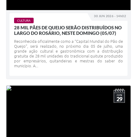
30 JUN 2026 - 14h02
CULTURA
28 MIL PÃES DE QUEIJO SERÃO DISTRIBUÍDOS NO
LARGO DO ROSÁRIO, NESTE DOMINGO (05/07)
Reconhecida oficialmente como a “Capital Mundial do Pão de
Queijo”, será realizado, no próximo dia 05 de julho, uma
grande ação cultural e gastronômica com a distribuição
gratuita de 28 mil unidades do tradicional quitute produzido
por empresários, quitandeiras e mestras do saber do
município. A...
JUN
29