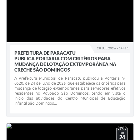
28 JUL 2026 - 14h21
PREFEITURA DE PARACATU
PUBLICA PORTARIA COM CRITÉRIOS PARA
MUDANÇA DE LOTAÇÃO EXTEMPORÂNEA NA
CRECHE SÃO DOMINGOS
A Prefeitura Municipal de Paracatu publicou a Portaria nº
0520, de 24 de julho de 2026, que estabelece os critérios para
mudança de lotação extemporânea para servidores efetivos
residentes no Povoado São Domingos, tendo em vista o
início das atividades do Centro Municipal de Educação
Infantil São Domingos...
JUL
24