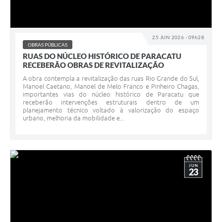
25 JUN 2026 - 09h28
OBRAS PÚBLICAS
RUAS DO NÚCLEO HISTÓRICO DE PARACATU
RECEBERÃO OBRAS DE REVITALIZAÇÃO
A obra contempla a revitalização das ruas Rio Grande do Sul,
Manoel Caetano, Manoel de Melo Franco e Pinheiro Chagas,
importantes vias do núcleo histórico de Paracatu que
receberão intervenções estruturais dentro de um
planejamento técnico voltado à valorização do espaço
urbano, melhoria da mobilidade e...
JUN
23