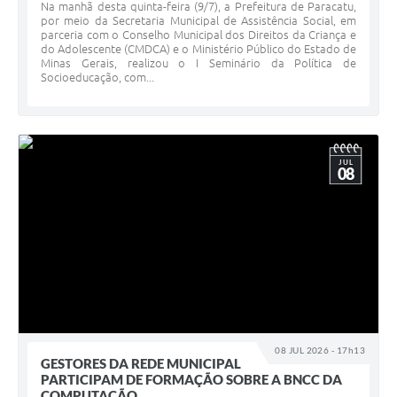
Na manhã desta quinta-feira (9/7), a Prefeitura de Paracatu,
por meio da Secretaria Municipal de Assistência Social, em
parceria com o Conselho Municipal dos Direitos da Criança e
do Adolescente (CMDCA) e o Ministério Público do Estado de
Minas Gerais, realizou o I Seminário da Política de
Socioeducação, com...
JUL
08
08 JUL 2026 - 17h13
GESTORES DA REDE MUNICIPAL
PARTICIPAM DE FORMAÇÃO SOBRE A BNCC DA
COMPUTAÇÃO