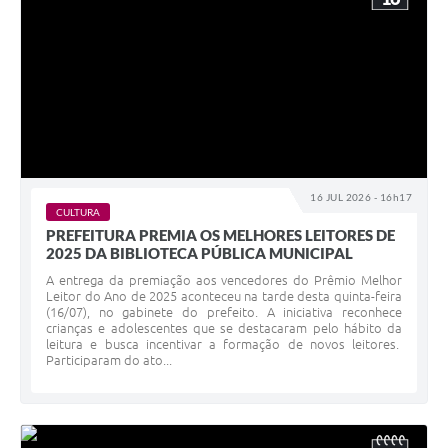
16 JUL 2026 - 16h17
CULTURA
PREFEITURA PREMIA OS MELHORES LEITORES DE
2025 DA BIBLIOTECA PÚBLICA MUNICIPAL
A entrega da premiação aos vencedores do Prêmio Melhor
Leitor do Ano de 2025 aconteceu na tarde desta quinta-feira
(16/07), no gabinete do prefeito. A iniciativa reconhece
crianças e adolescentes que se destacaram pelo hábito da
leitura e busca incentivar a formação de novos leitores.
Participaram do ato...