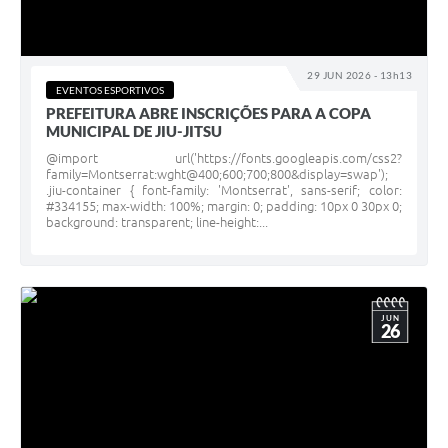
29 JUN 2026 - 13h13
EVENTOS ESPORTIVOS
PREFEITURA ABRE INSCRIÇÕES PARA A COPA
MUNICIPAL DE JIU-JITSU
@import url('https://fonts.googleapis.com/css2?
family=Montserrat:wght@400;600;700;800&display=swap');
.jiu-container { font-family: 'Montserrat', sans-serif; color:
#334155; max-width: 100%; margin: 0; padding: 10px 0 30px 0;
background: transparent; line-height:...
JUN
26