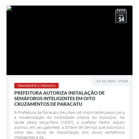
JUL
14
14 JUL 2026 - 17h28
TRANSPORTE E TRÂNSITO
PREFEITURA AUTORIZA INSTALAÇÃO DE
SEMÁFOROS INTELIGENTES EM OITO
CRUZAMENTOS DE PARACATU
A Prefeitura de Paracatu deu mais um importante passo para
a modernização da mobilidade urbana do município. Na
tarde desta terça-feira (14/07), o prefeito Pedro Adjuto
assinou, em seu gabinete, a Ordem de Serviço que autoriza o
início das obras de implantação dos novos semáforos
inteligentes e da...