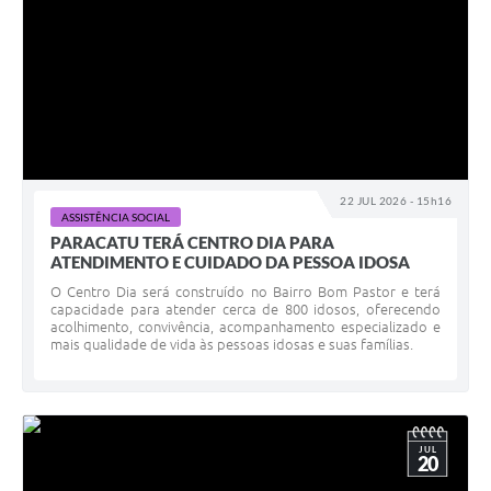
22 JUL 2026 - 15h16
ASSISTÊNCIA SOCIAL
PARACATU TERÁ CENTRO DIA PARA
ATENDIMENTO E CUIDADO DA PESSOA IDOSA
O Centro Dia será construído no Bairro Bom Pastor e terá
capacidade para atender cerca de 800 idosos, oferecendo
acolhimento, convivência, acompanhamento especializado e
mais qualidade de vida às pessoas idosas e suas famílias.
JUL
20