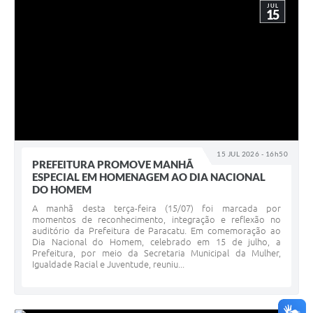
JUL
15
15 JUL 2026 - 16h50
PREFEITURA PROMOVE MANHÃ
ESPECIAL EM HOMENAGEM AO DIA NACIONAL
DO HOMEM
A manhã desta terça-feira (15/07) foi marcada por
momentos de reconhecimento, integração e reflexão no
auditório da Prefeitura de Paracatu. Em comemoração ao
Dia Nacional do Homem, celebrado em 15 de julho, a
Prefeitura, por meio da Secretaria Municipal da Mulher,
Igualdade Racial e Juventude, reuniu...