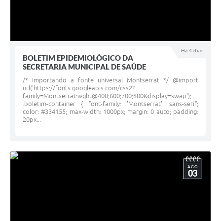
Há 4 dias
BOLETIM EPIDEMIOLÓGICO DA
SECRETARIA MUNICIPAL DE SAÚDE
/* Importando a fonte universal Montserrat */ @import
url('https://fonts.googleapis.com/css2?
family=Montserrat:wght@400;600;700;800&display=swap');
.boletim-container { font-family: 'Montserrat', sans-serif;
color: #334155; max-width: 1000px; margin: 0 auto; padding:
20px...
AGO
03