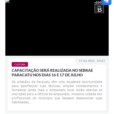
JUL
15
15 JUL 2026 - 14h25
CULTURA
CAPACITAÇÃO SERÁ REALIZADA NO SEBRAE
PARACATU NOS DIAS 16 E 17 DE JULHO
Os artesãos de Paracatu têm uma excelente oportunidade
para aperfeiçoar suas técnicas, ampliar conhecimentos e
fortalecer ainda mais o artesanato local. Estão abertas as
inscrições para a Oficina de Artesanato, iniciativa voltada aos
profissionais do município que desejam desenvolver suas
habilidades,...