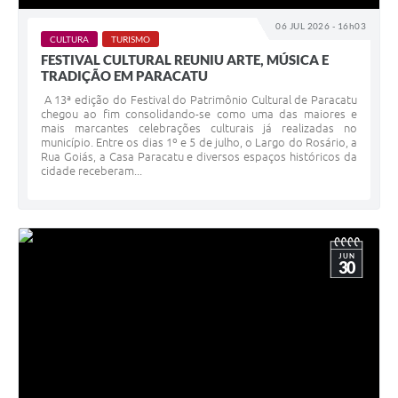
06 JUL 2026 - 16h03
CULTURA
TURISMO
FESTIVAL CULTURAL REUNIU ARTE, MÚSICA E
TRADIÇÃO EM PARACATU
A 13ª edição do Festival do Patrimônio Cultural de Paracatu
chegou ao fim consolidando-se como uma das maiores e
mais marcantes celebrações culturais já realizadas no
município. Entre os dias 1º e 5 de julho, o Largo do Rosário, a
Rua Goiás, a Casa Paracatu e diversos espaços históricos da
cidade receberam...
JUN
30