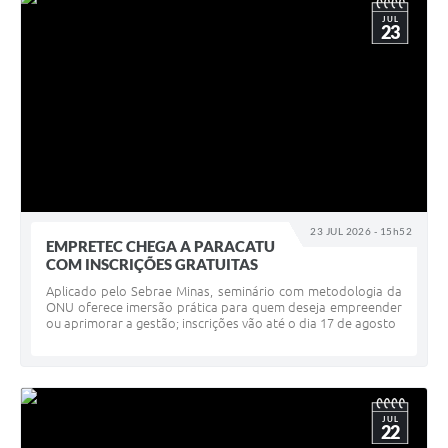
JUL
23
23 JUL 2026 - 15h52
EMPRETEC CHEGA A PARACATU
COM INSCRIÇÕES GRATUITAS
Aplicado pelo Sebrae Minas, seminário com metodologia da
ONU oferece imersão prática para quem deseja empreender
ou aprimorar a gestão; inscrições vão até o dia 17 de agosto
JUL
22