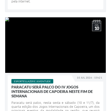
pela internet.
JUL
10
10 JUL 2026 - 15h21
ESPORTES,LAZER E JUVENTUDE
PARACATU SERÁ PALCO DO IV JOGOS
INTERNACIONAIS DE CAPOEIRA NESTE FIM DE
SEMANA
Paracatu será palco, nesta sexta e sábado (10 e 11/7), da
quarta edição dos Jogos Internacionais de Capoeira, um dos
principais eventos da modalidade na região, que reunirá