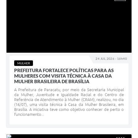
24 JUL 2026 - 16h40
MULHER
PREFEITURA FORTALECE POLÍTICAS PARA AS
MULHERES COM VISITA TÉCNICA À CASA DA
MULHER BRASILEIRA DE BRASÍLIA
A Prefeitura de Paracatu, por meio da Secretaria Municipal
da Mulher, Juventude e Igualdade Racial e do Centro de
Referência de Atendimento à Mulher (CRAM), realizou, no dia
(16/07), uma visita técnica à Casa da Mulher Brasileira, em
Brasília. A iniciativa teve como objetivo conhecer de perto o
funcionamento...