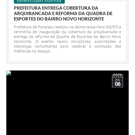
ESPORTES,LAZER E JUVENTUDE
PREFEITURA ENTREGA COBERTURA DA
ARQUIBANCADA E REFORMA DA QUADRA DE
ESPORTES DO BAIRRO NOVO HORIZONTE
Prefeitura de Paracatu realizou na última sexta-feira (03/07) a
cerimônia de inauguração da cobertura da arquibancada e
entrega da reforma da Quadra de Esportes do Bairro Novo
Horizonte. O evento reuniu moradores, autoridades e
lideranças comunitárias para celebrar a conclusão das
melhorias no espaço...
JUL
06