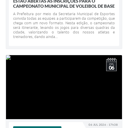
ESTÃO ABERTAS AS INSCRIÇÕES PARA O
CAMPEONATO MUNICIPAL DE VOLEIBOL DE BASE
A Prefeitura por meio da Secretaria Municipal de Esportes
convida todas as equipes a participarem da competição, que
chega com um novo formato. Nesta edição, o campeonato
será itinerante, levando os jogos para diversas quadras da
cidade, valorizando o talento dos nossos atletas e
treinadores, dando ainda...
JUL
06
06 JUL 2026 - 17h38