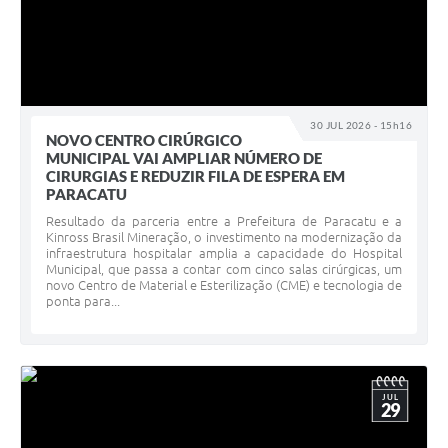
30 JUL 2026 - 15h16
NOVO CENTRO CIRÚRGICO
MUNICIPAL VAI AMPLIAR NÚMERO DE
CIRURGIAS E REDUZIR FILA DE ESPERA EM
PARACATU
Resultado da parceria entre a Prefeitura de Paracatu e a
Kinross Brasil Mineração, o investimento na modernização da
infraestrutura hospitalar amplia a capacidade do Hospital
Municipal, que passa a contar com cinco salas cirúrgicas, um
novo Centro de Material e Esterilização (CME) e tecnologia de
ponta para...
JUL
29