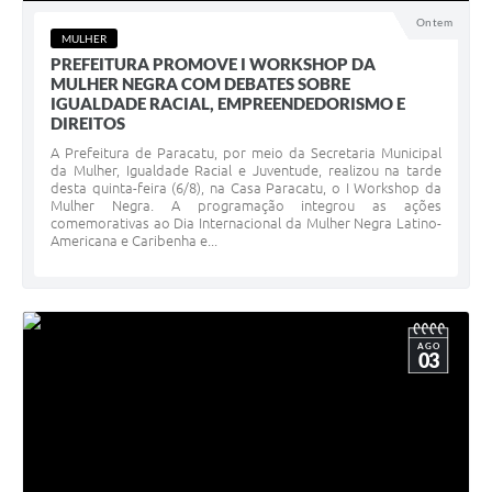
Ontem
MULHER
PREFEITURA PROMOVE I WORKSHOP DA
MULHER NEGRA COM DEBATES SOBRE
IGUALDADE RACIAL, EMPREENDEDORISMO E
DIREITOS
A Prefeitura de Paracatu, por meio da Secretaria Municipal
da Mulher, Igualdade Racial e Juventude, realizou na tarde
desta quinta-feira (6/8), na Casa Paracatu, o I Workshop da
Mulher Negra. A programação integrou as ações
comemorativas ao Dia Internacional da Mulher Negra Latino-
Americana e Caribenha e...
AGO
03