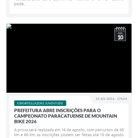
pode...
JUL
10
10 JUL 2026 - 17h24
ESPORTES,LAZER E JUVENTUDE
PREFEITURA ABRE INSCRIÇÕES PARA O
CAMPEONATO PARACATUENSE DE MOUNTAIN
BIKE 2026
A prova será realizada em 16 de agosto, com percursos de 40
km e 60 km; as inscrições podem ser feitas até 10 de agosto