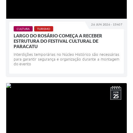
26 JUN 2026 - 15h07
CULTURA
TURISMO
LARGO DO ROSÁRIO COMEÇA A RECEBER
ESTRUTURA DO FESTIVAL CULTURAL DE
PARACATU
Interdições temporárias no Núcleo Histórico são necessárias
para garantir segurança e organização durante a montagem
do evento
JUN
25